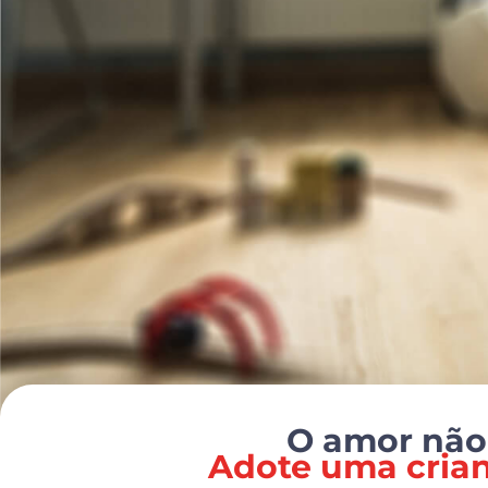
CABE NESTE
BEBÊ CONFORTO,
MAS ELA PODE
CABER NO SEU
CORAÇÃO.
O amor não
Adote uma crian