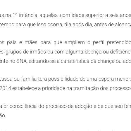
as na 1ª infância, aquelas com idade superior a seis a
mpo para que isso ocorra, dia após dia, antes de alcan
uros pais e mães para que ampliem o perfil pretendido
s, grupos de irmãos ou com alguma doença ou deficiência
ente no SNA, editando-se a caraterística da criança ou ad
pessoa ou família terá possibilidade de uma espera menor
5/2014 estabelece a prioridade na tramitação dos process
or consciência do processo de adoção e de que seu temp
ção.