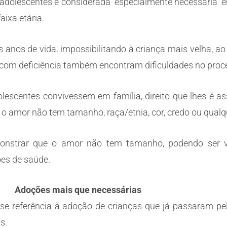
 adolescentes é considerada “especialmente necessária” e
aixa etária.
ros anos de vida, impossibilitando à criança mais velha, 
 com deficiência também encontram dificuldades no pro
lescentes convivessem em família, direito que lhes é as
e o amor não tem tamanho, raça/etnia, cor, credo ou qual
onstrar que o amor não tem tamanho, podendo ser v
ões de saúde.
Adoções mais que necessárias
e referência à adoção de crianças que já passaram pela
is.